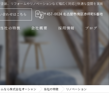
で塗装、リフォームやリノベーションなど幅広く対応 | 快適な空間を実現
〒457-0024 名古屋市南区赤坪町6番地
い合わせはこちら
当社の特徴
会社概要
採用情報
ブログ
外壁塗装
防水工事
解体工事
水回り
ームなら株式会社オーシャン
当社の特徴
リノベーション
リノベーション