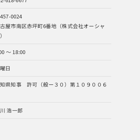
52-618-6677
457-0024
古屋市南区赤坪町6番地（株式会社オーシャ
ン）
00 ～ 18:00
日曜日
愛知県知事 許可（般ー３０）第１０９００６
号
川 浩一郎